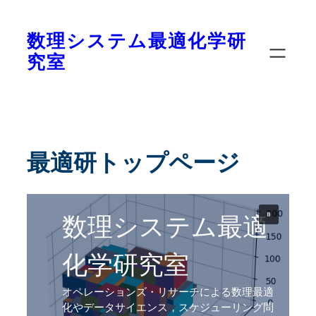
内
容
数理システム最適化学研
を
究室
ス
キ
ッ
プ
最適研トップページ
オペレーションズ・リサーチによる数理最適
化やデータサイエンス，スケジューリング問