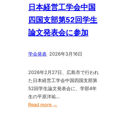
シ
日本経営工学会中国
ス
テ
四国支部第52回学生
ム
論文発表会に参加
制
御
情
学会発表
•
2026年3月16日
報
学
2026年2月27日、広島市で行われ
会
た日本経営工学会中国四国支部第
研
52回学生論文発表会に、学部4年
究
生の平原洋祐…
発
:
Read more →
表
日
講
本
演
経