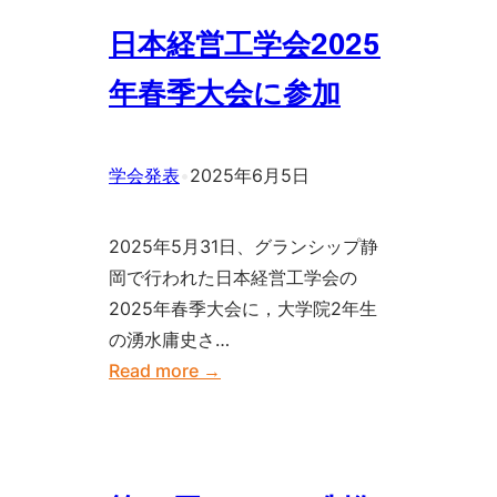
会
営
日本経営工学会2025
に
工
参
学
年春季大会に参加
加
会
中
学会発表
•
2025年6月5日
国
四
2025年5月31日、グランシップ静
国
岡で行われた日本経営工学会の
支
2025年春季大会に，大学院2年生
部
の湧水庸史さ…
第
:
Read more →
52
日
回
本
学
経
生
営
論