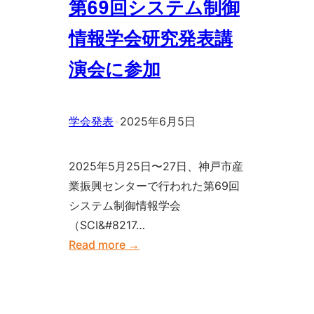
第69回システム制御
工
文
学
情報学会研究発表講
発
会
表
演会に参加
2025
会
年
に
春
参
学会発表
•
2025年6月5日
季
加
大
2025年5月25日〜27日、神戸市産
会
業振興センターで行われた第69回
に
システム制御情報学会
参
（SCI&#8217…
加
:
Read more →
第
69
回