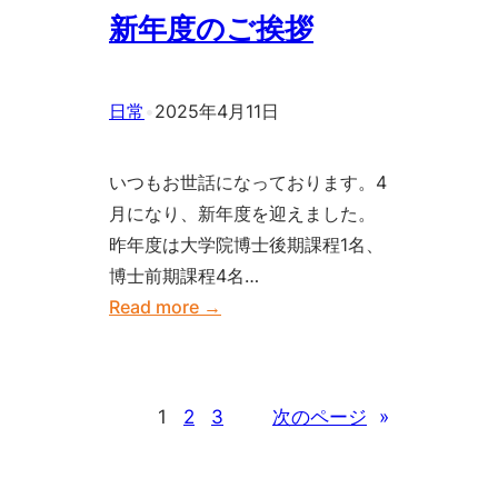
シ
新年度のご挨拶
ス
テ
ム
日常
•
2025年4月11日
制
御
いつもお世話になっております。4
情
月になり、新年度を迎えました。
報
昨年度は大学院博士後期課程1名、
学
博士前期課程4名…
会
:
Read more →
研
新
究
年
発
度
1
2
3
次のページ
»
表
の
講
ご
演
挨