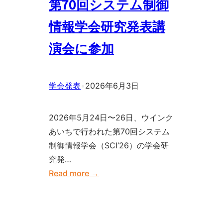
第70回システム制御
Business
Management
情報学会研究発表講
of
演会に参加
Technology
に
参
学会発表
•
2026年6月3日
加
2026年5月24日〜26日、ウインク
あいちで行われた第70回システム
制御情報学会（SCI’26）の学会研
究発…
:
Read more →
第
70
回